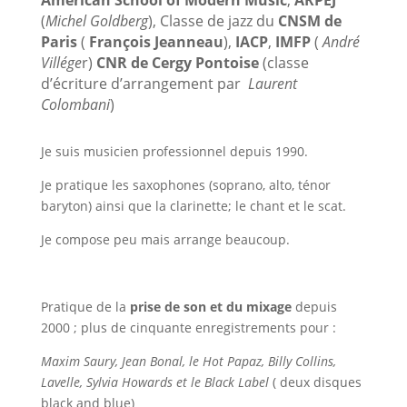
American School of Modern Music
,
ARPEJ
(
Michel Goldberg
), Classe de jazz du
CNSM de
Paris
(
François Jeanneau
),
IACP
,
IMFP
(
André
Villége
r)
CNR de Cergy
Pontoi
se
(classe
d’écriture d’arrangement par
Laurent
Colombani
)
Je suis musicien professionnel depuis 1990.
Je pratique les saxophones (soprano, alto, ténor
baryton) ainsi que la clarinette; le chant et le scat.
Je compose peu mais arrange beaucoup.
Pratique de la
prise de son et du mixage
depuis
2000 ; plus de cinquante enregistrements pour :
Maxim Saury, Jean Bonal, le Hot Papaz, Billy Collins,
Lavelle, Sylvia Howards et le Black Label
( deux disques
black and blue)