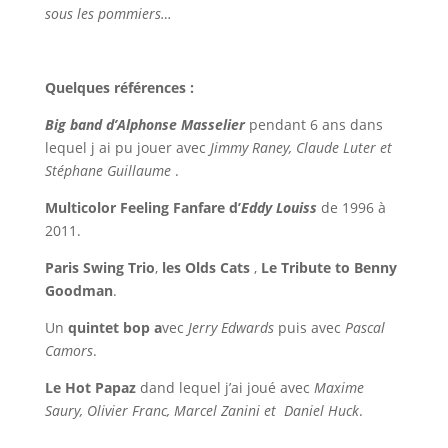
sous les pommiers…
Quelques références :
Big band d’Alphonse Masselier
pendant 6 ans dans
lequel j ai pu jouer avec
Jimmy Raney, Claude Luter et
Stéphane Guillaume
.
Multicolor Feeling Fanfare d’
Eddy Louiss
de 1996 à
2011.
Paris Swing Trio
,
les Olds Cats
,
Le Tribute to Benny
Goodman
.
Un
quintet bop a
vec
Jerry Edwards
puis avec
Pascal
Camors
.
Le Hot Papaz
dand lequel j’ai joué avec
Maxime
Saury, Olivier Franc, Marcel Zanini et Daniel Huck
.